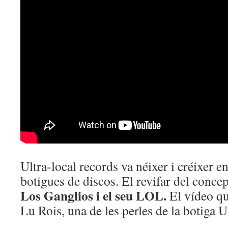
Ultra-local records va néixer i créixer en
botigues de discos. El revifar del concept
Los Ganglios i el seu LOL.
El vídeo qu
Lu Rois, una de les perles de la botiga U