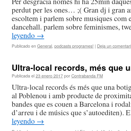
Per desgracia només hi ha 25min daque
perdut per les ones… ;( Gran dj i gran
escoltem i parlem sobre musiques com el
dancehall. parlem sobre feminismes, tw
leyendo
→
Publicado en
General
,
podcasts programes!
|
Deja un comentar
Ultra-local records, més que 
Publicada el
23 enero 2017
por
Contrabanda FM
Ultra-local records és més que una boti
al Poblenou i amb producte de proximita
bandes que es couen a Barcelona i rodal
d’arreu i de músics que s’autoediten).
leyendo
→