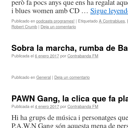
però fa pocs anys que ens ha regalat aqu
i blues women amb CD …
Sigue leyen
Publicado en
podcasts programes!
|
Etiquetado
A Contrablues
,
Robert Crumb
|
Deja un comentario
Sobra la marcha, rumba de Ba
Publicada el
6 enero 2017
por
Contrabanda FM
Publicado en
General
|
Deja un comentario
PAWN Gang, la clica que fa pl
Publicada el
4 enero 2017
por
Contrabanda FM
Hi ha grups de música i personatges que 
P.A.W.N Gang són aquesta mena de per