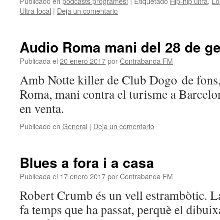
Publicado en
podcasts programes!
|
Etiquetado
Hip-hip ultra
,
Lo
Ultra-local
|
Deja un comentario
Audio Roma mani del 28 de g
Publicada el
20 enero 2017
por
Contrabanda FM
Amb Notte killer de Club Dogo de fons,
Roma, mani contra el turisme a Barcelo
en venta.
Publicado en
General
|
Deja un comentario
Blues a fora i a casa
Publicada el
17 enero 2017
por
Contrabanda FM
Robert Crumb és un vell estrambòtic. La
fa temps que ha passat, perquè el dibuix