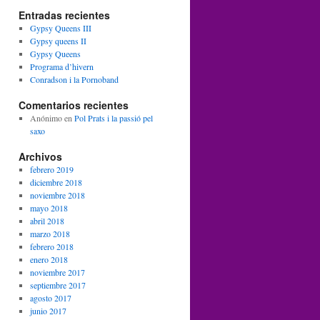
Entradas recientes
Gypsy Queens III
Gypsy queens II
Gypsy Queens
Programa d’hivern
Conradson i la Pornoband
Comentarios recientes
Anónimo
en
Pol Prats i la passió pel
saxo
Archivos
febrero 2019
diciembre 2018
noviembre 2018
mayo 2018
abril 2018
marzo 2018
febrero 2018
enero 2018
noviembre 2017
septiembre 2017
agosto 2017
junio 2017