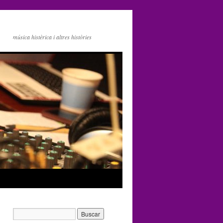
música histèrica i altres històries