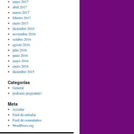
mayo 2017
abril 2017
marzo 2017
febrero 2017
enero 2017
diciembre 2016
noviembre 2016
octubre 2016
agosto 2016
julio 2016
junio 2016
mayo 2016
enero 2016
diciembre 2015
Categorías
General
podcasts programes!
Meta
Acceder
Feed de entradas
Feed de comentarios
WordPress.org