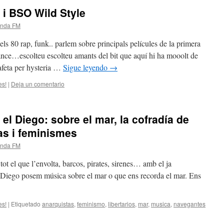
 i BSO Wild Style
anda FM
ls 80 rap, funk.. parlem sobre principals películes de la primera
kdance…escolteu escolteu amants del bit que aquí hi ha mooolt de
feta per hysteria …
Sigue leyendo
→
es!
|
Deja un comentario
l Diego: sobre el mar, la cofradía de
as i feminismes
anda FM
l que l’envolta, barcos, pirates, sirenes… amb el ja
a Diego posem música sobre el mar o que ens recorda el mar. Ens
es!
|
Etiquetado
anarquistas
,
feminismo
,
libertarios
,
mar
,
musica
,
navegantes