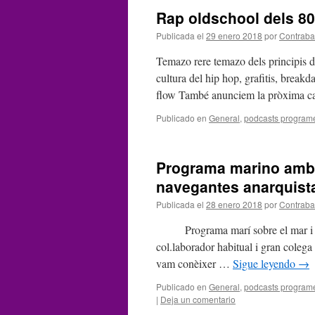
Rap oldschool dels 80
Publicada el
29 enero 2018
por
Contrab
Temazo rere temazo dels principis de
cultura del hip hop, grafitis, brea
flow També anunciem la pròxima ca
Publicado en
General
,
podcasts program
Programa marino amb e
navegantes anarquist
Publicada el
28 enero 2018
por
Contrab
Programa marí sobre el mar i tot e
col.laborador habitual i gran coleg
vam conèixer …
Sigue leyendo
→
Publicado en
General
,
podcasts program
|
Deja un comentario