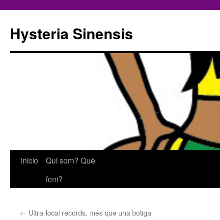
Hysteria Sinensis
Saltar
Inicio
Qui som? Què
al
fem?
contenido
←
Ultra-local records, més que una botiga