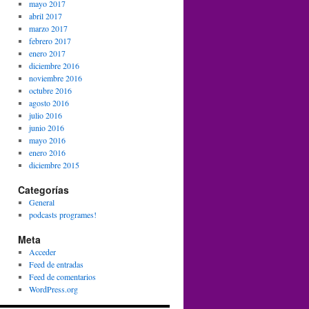
mayo 2017
abril 2017
marzo 2017
febrero 2017
enero 2017
diciembre 2016
noviembre 2016
octubre 2016
agosto 2016
julio 2016
junio 2016
mayo 2016
enero 2016
diciembre 2015
Categorías
General
podcasts programes!
Meta
Acceder
Feed de entradas
Feed de comentarios
WordPress.org