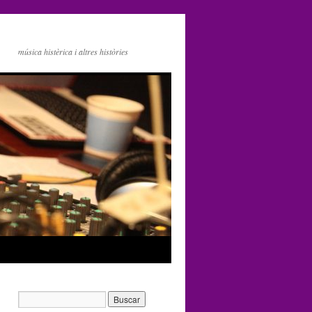
música histèrica i altres històries