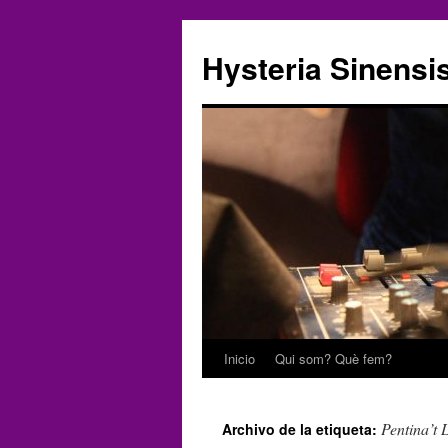
Hysteria Sinensi
Inicio
Qui som? Què fem?
Saltar
al
Pentina’t 
Archivo de la etiqueta:
contenido