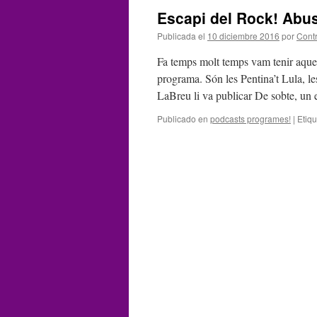
Escapi del Rock! Abus
Publicada el
10 diciembre 2016
por
Cont
Fa temps molt temps vam tenir aquest
programa. Són les Pentina’t Lula, l
LaBreu li va publicar De sobte, un
Publicado en
podcasts programes!
|
Etiq