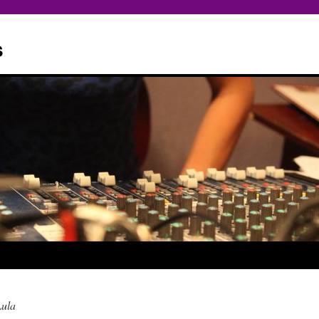
s
Lula