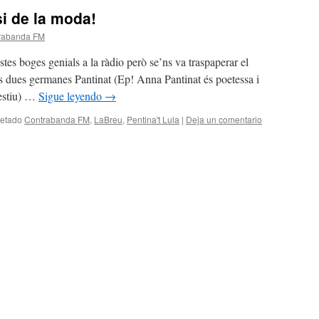
i de la moda!
rabanda FM
es boges genials a la ràdio però se’ns va traspaperar el
es dues germanes Pantinat (Ep! Anna Pantinat és poetessa i
 estiu) …
Sigue leyendo
→
uetado
Contrabanda FM
,
LaBreu
,
Pentina't Lula
|
Deja un comentario