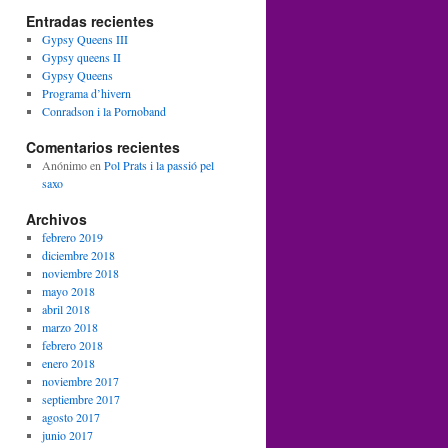
Entradas recientes
Gypsy Queens III
Gypsy queens II
Gypsy Queens
Programa d’hivern
Conradson i la Pornoband
Comentarios recientes
Anónimo
en
Pol Prats i la passió pel
saxo
Archivos
febrero 2019
diciembre 2018
noviembre 2018
mayo 2018
abril 2018
marzo 2018
febrero 2018
enero 2018
noviembre 2017
septiembre 2017
agosto 2017
junio 2017