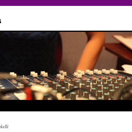
s
kelli