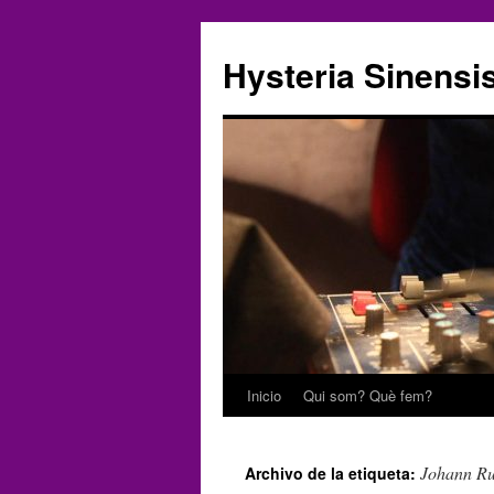
Hysteria Sinensi
Inicio
Qui som? Què fem?
Saltar
al
Johann Ru
Archivo de la etiqueta:
contenido