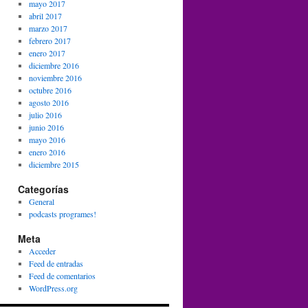
mayo 2017
abril 2017
marzo 2017
febrero 2017
enero 2017
diciembre 2016
noviembre 2016
octubre 2016
agosto 2016
julio 2016
junio 2016
mayo 2016
enero 2016
diciembre 2015
Categorías
General
podcasts programes!
Meta
Acceder
Feed de entradas
Feed de comentarios
WordPress.org