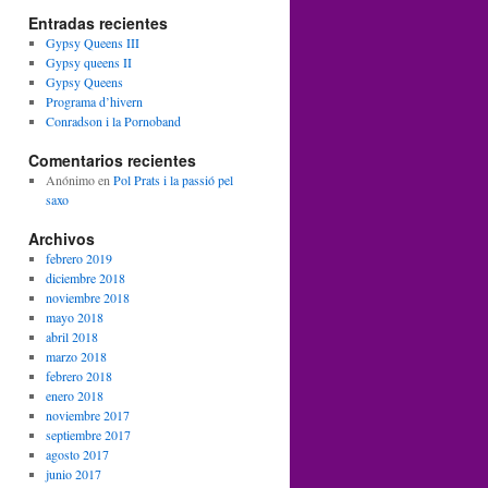
Entradas recientes
Gypsy Queens III
Gypsy queens II
Gypsy Queens
Programa d’hivern
Conradson i la Pornoband
Comentarios recientes
Anónimo
en
Pol Prats i la passió pel
saxo
Archivos
febrero 2019
diciembre 2018
noviembre 2018
mayo 2018
abril 2018
marzo 2018
febrero 2018
enero 2018
noviembre 2017
septiembre 2017
agosto 2017
junio 2017