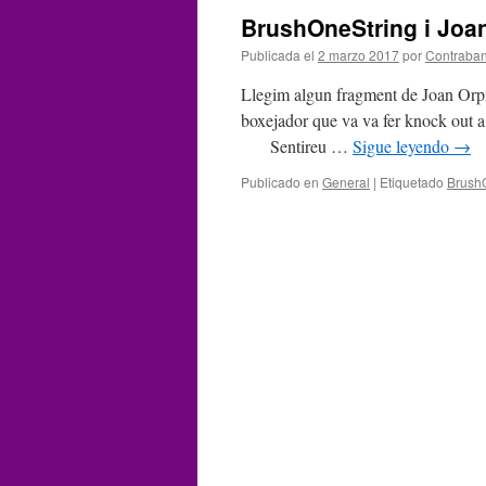
BrushOneString i Joan
Publicada el
2 marzo 2017
por
Contraba
Llegim algun fragment de Joan Orpí
boxejador que va va fer knock out a
Sentireu …
Sigue leyendo
→
Publicado en
General
|
Etiquetado
Brush