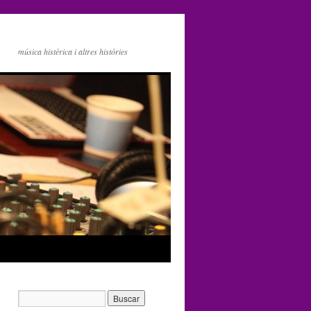
música histèrica i altres històries