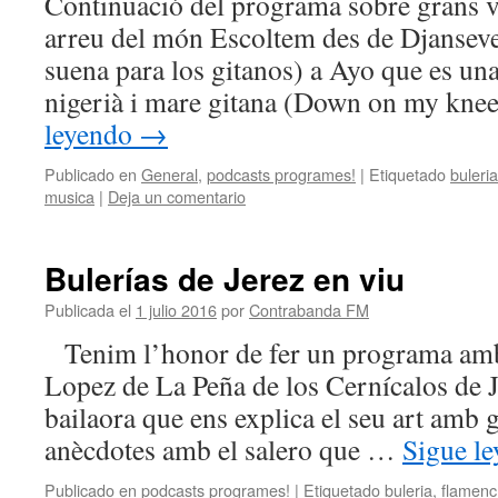
Continuació del programa sobre grans v
arreu del món Escoltem des de Djansever
suena para los gitanos) a Ayo que es un
nigerià i mare gitana (Down on my kne
leyendo
→
Publicado en
General
,
podcasts programes!
|
Etiquetado
buleria
musica
|
Deja un comentario
Bulerías de Jerez en viu
Publicada el
1 julio 2016
por
Contrabanda FM
Tenim l’honor de fer un programa amb
Lopez de La Peña de los Cernícalos de J
bailaora que ens explica el seu art amb 
anècdotes amb el salero que …
Sigue l
Publicado en
podcasts programes!
|
Etiquetado
buleria
,
flamenc