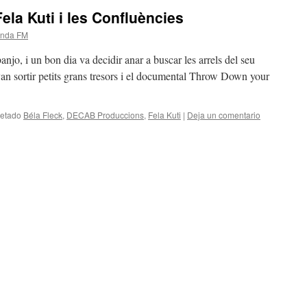
Fela Kuti i les Confluències
anda FM
njo, i un bon dia va decidir anar a buscar les arrels del seu
van sortir petits grans tresors i el documental Throw Down your
uetado
Béla Fleck
,
DECAB Produccions
,
Fela Kuti
|
Deja un comentario