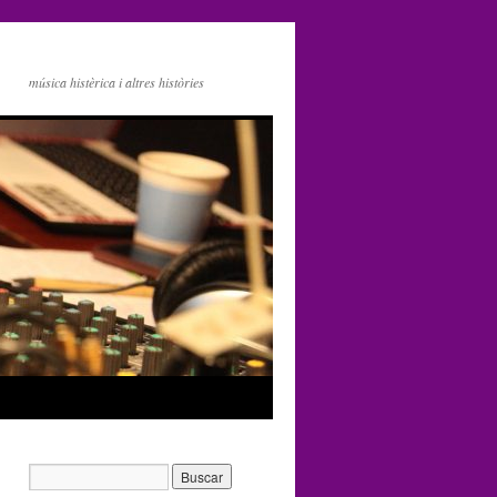
música histèrica i altres històries