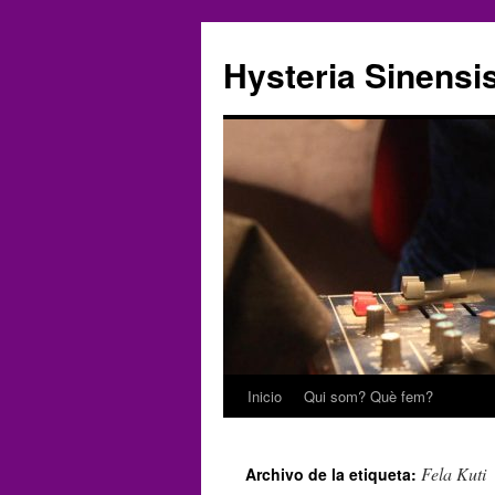
Hysteria Sinensi
Inicio
Qui som? Què fem?
Saltar
al
Fela Kuti
Archivo de la etiqueta:
contenido