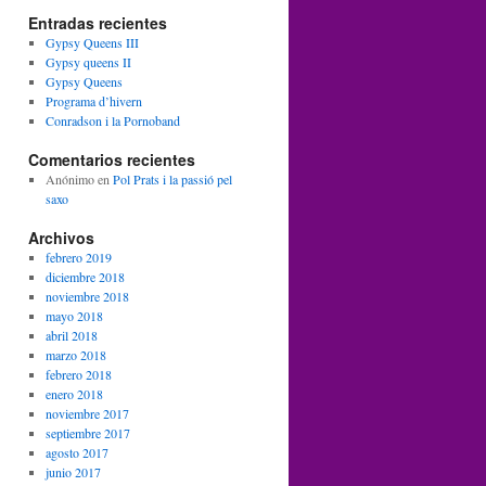
Entradas recientes
Gypsy Queens III
Gypsy queens II
Gypsy Queens
Programa d’hivern
Conradson i la Pornoband
Comentarios recientes
Anónimo
en
Pol Prats i la passió pel
saxo
Archivos
febrero 2019
diciembre 2018
noviembre 2018
mayo 2018
abril 2018
marzo 2018
febrero 2018
enero 2018
noviembre 2017
septiembre 2017
agosto 2017
junio 2017