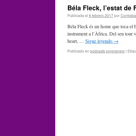
Béla Fleck, l’estat de 
Publicada el
6 febrero 2017
por
Contrab
Béla Fleck és un home que toca el ba
instrument a l’Àfrica. Del seu tour 
heart, …
Sigue leyendo
→
Publicado en
podcasts programes!
|
Etiq