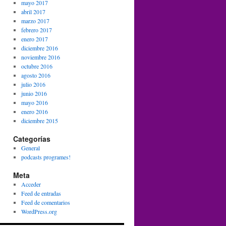
mayo 2017
abril 2017
marzo 2017
febrero 2017
enero 2017
diciembre 2016
noviembre 2016
octubre 2016
agosto 2016
julio 2016
junio 2016
mayo 2016
enero 2016
diciembre 2015
Categorías
General
podcasts programes!
Meta
Acceder
Feed de entradas
Feed de comentarios
WordPress.org