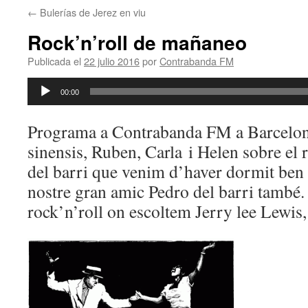
←
Bulerías de Jerez en viu
Rock’n’roll de mañaneo
Publicada el
22 julio 2016
por
Contrabanda FM
Reproductor
00:00
de
audio
Programa a Contrabanda FM a Barcelon
sinensis, Ruben, Carla i Helen sobre el 
del barri que venim d’haver dormit ben
nostre gran amic Pedro del barri també
rock’n’roll on escoltem Jerry lee Lewis, 